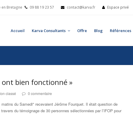
le en Bretagne
09 88 19 23 57
contact@karva.fr
Espace privé
Accueil
Karva Consultants
Offre
Blog
Références
il ont bien fonctionné »
on classé
0 commentaire
 matins du Samedi" recevaient Jérôme Fourquet. Il était question de
au travers du témoignage de 30 personnes sélectionnées par l’IFOP pour