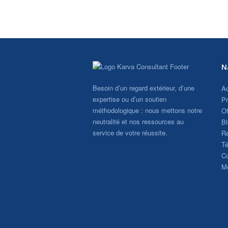
N
Besoin d’un regard extérieur, d’une
Ac
expertise ou d’un soutien
Pr
méthodologique : nous mettons notre
Of
neutralité et nos ressources au
Bl
service de votre réussite.
Ré
T
Co
Me