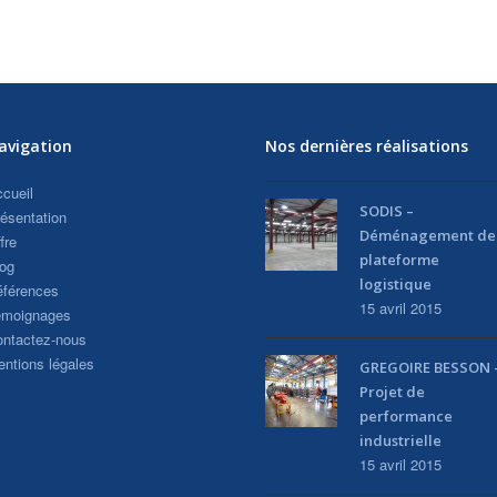
avigation
Nos dernières réalisations
cueil
SODIS –
ésentation
Déménagement de
fre
plateforme
og
logistique
férences
15 avril 2015
émoignages
ntactez-nous
ntions légales
GREGOIRE BESSON 
Projet de
performance
industrielle
15 avril 2015