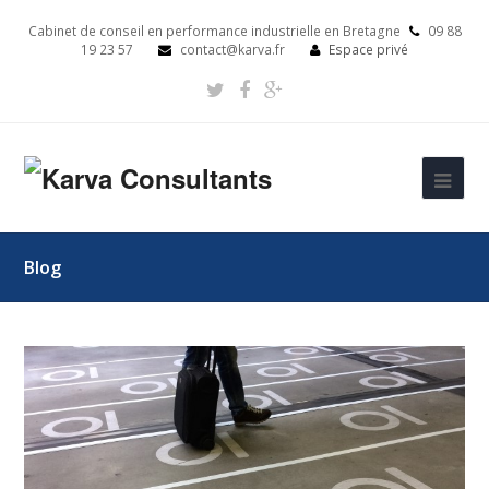
Cabinet de conseil en performance industrielle en Bretagne
09 88
19 23 57
contact@karva.fr
Espace privé
Blog